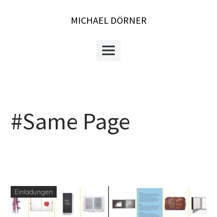
Skip
to
MICHAEL DÖRNER
content
Main
Menu
#Same Page
Einladungen