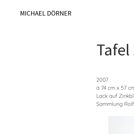
Skip
to
MICHAEL DÖRNER
content
Tafel
2007
á 74 cm x 57 c
Lack auf Zinkbl
Sammlung Rolf