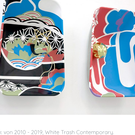
n:
von 2010 - 2019
,
White Trash Contemporary
.