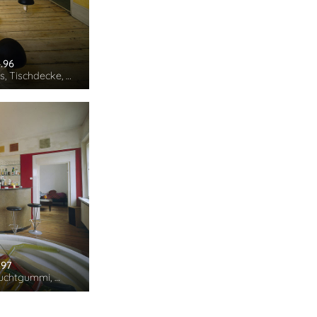
4.96
s, Tischdecke, …
1.97
ruchtgummi, …