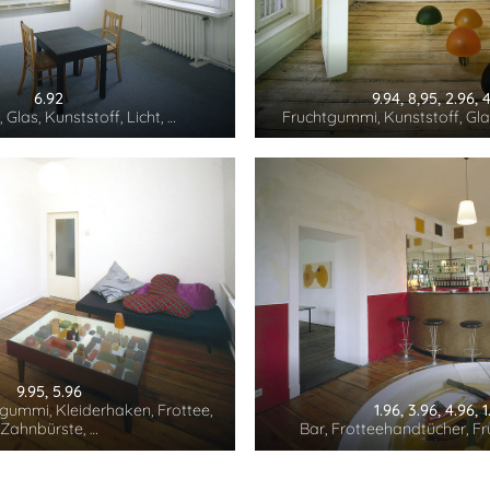
6.92
9.94, 8,95, 2.96, 
 Glas, Kunststoff, Licht, …
Fruchtgummi, Kunststoff, Gla
9.95, 5.96
tgummi, Kleiderhaken, Frottee,
1.96, 3.96, 4.96, 
Zahnbürste, …
Bar, Frotteehandtücher, F