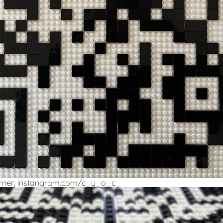
örner, instangram.com/c_y_o_c_