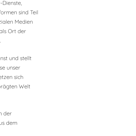
-Dienste,
formen sind Teil
zialen Medien
als Ort der
.
st und stellt
ese unser
etzen sich
eprägten Welt
n der
aus dem