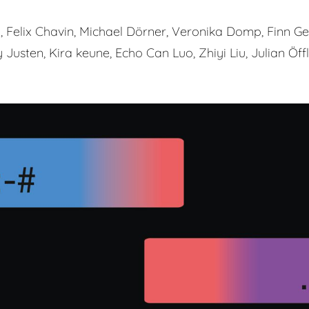
 Felix Chavin, Michael Dörner, Veronika Domp, Finn Gei
Justen, Kira keune, Echo Can Luo, Zhiyi Liu, Julian Öff