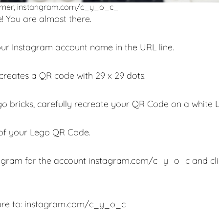
örner, instangram.com/c_y_o_c_
You are almost there.
our Instagram account name in the URL line.
creates a QR code with 29 x 29 dots.
o bricks, carefully recreate your QR Code on a white L
 of your Lego QR Code.
agram for the account instagram.com/c_y_o_c and clic
ure to: instagram.com/c_y_o_c