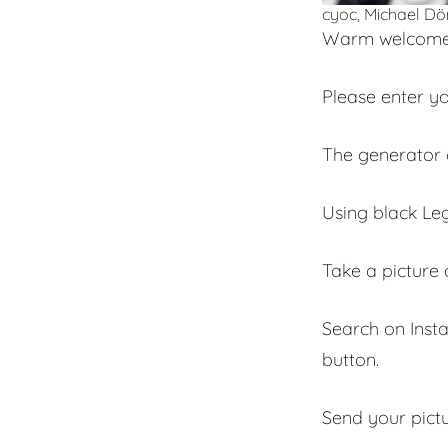
cyoc, Michael D
Warm welcome! 
Please enter y
The generator 
Using black Leg
Take a picture
Search on Inst
button.
Send your pict