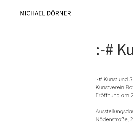
Skip
to
MICHAEL DÖRNER
content
:-# K
:-# Kunst und 
Kunstverein Ro
Eröffnung am 2
Ausstellungsdau
Nödenstraße, 