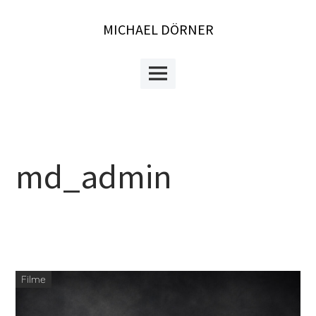
Skip
to
MICHAEL DÖRNER
content
Main
Menu
md_admin
Filme