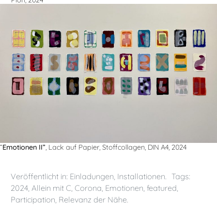
“
Emotionen II”
, Lack auf Papier, Stoffcollagen, DIN A4, 2024
Veröffentlicht in:
Einladungen
,
Installationen
.
Tags:
2024
,
Allein mit C
,
Corona
,
Emotionen
,
featured
,
Participation
,
Relevanz der Nähe
.